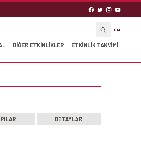
EN
AL
DIĞER ETKINLIKLER
ETKINLIK TAKVIMI
RILAR
DETAYLAR