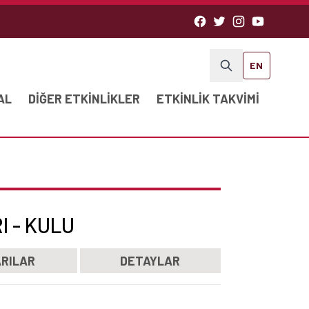
EN
AL
DIĞER ETKINLIKLER
ETKINLIK TAKVIMI
 - KULU
RILAR
DETAYLAR