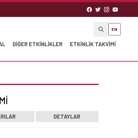
EN
AL
DIĞER ETKINLIKLER
ETKINLIK TAKVIMI
MI
RILAR
DETAYLAR