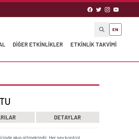
EN
AL
DIĞER ETKINLIKLER
ETKINLIK TAKVIMI
ÇTU
RILAR
DETAYLAR
r içinde akıp gitmektedir. Her şey kontrol